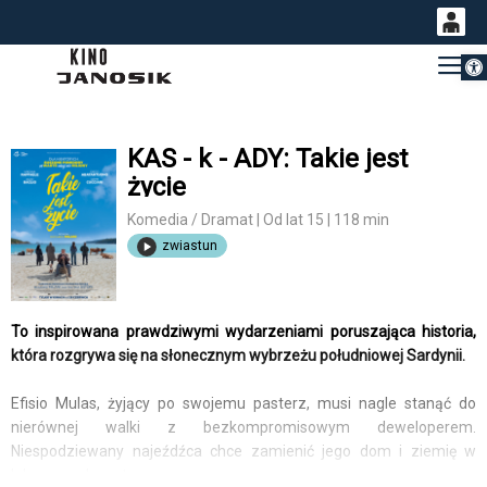
Otwórz 
0
Gł
<
'
0,00
PLN
KAS - k - ADY: Takie jest
życie
14
53
Komedia / Dramat | Od lat 15 | 118 min
zwiastun
To inspirowana prawdziwymi wydarzeniami poruszająca historia,
która rozgrywa się na słonecznym wybrzeżu południowej Sardynii.
Efisio Mulas, żyjący po swojemu pasterz, musi nagle stanąć do
nierównej walki z bezkompromisowym deweloperem.
Niespodziewany najeźdźca chce zamienić jego dom i ziemię w
luksusowy kurort.