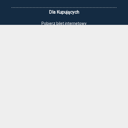
Dla Kupujących
Pobierz bilet internetowy
Komunikaty, zmiany
Newsletter
Kontakt
Regulamin zakupów internetowych
Polityka cookies
Jak dojechać