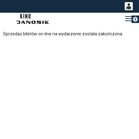
Otwórz 
0
Gł
<
'
0,00
Sprzedaż biletów on-line na wydarzenie została zakończona
PLN
14
53