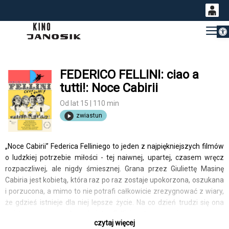
Otwórz 
0
Gł
<
'
0,00
PLN
FEDERICO FELLINI: ciao a
tutti!: Noce Cabirii
14
53
Od lat 15 | 110 min
zwiastun
„Noce Cabirii” Federica Felliniego to jeden z najpiękniejszych filmów
o ludzkiej potrzebie miłości - tej naiwnej, upartej, czasem wręcz
rozpaczliwej, ale nigdy śmiesznej. Grana przez Giuliettę Masinę
Cabiria jest kobietą, która raz po raz zostaje upokorzona, oszukana
i porzucona, a mimo to nie potrafi całkowicie zrezygnować z wiary,
że gdzieś istnieje dla niej lepsze życie. Na co dzień trudzi się ona
najstarszym zawodem świata. Fellini patrzy na nią z ogromną
czytaj więcej
czułością: nie jako na ofiarę, lecz jako na kogoś, kto w świecie