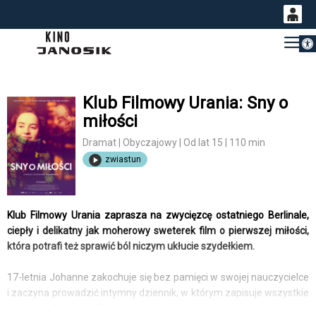
Otwórz 
0
Gł
<
'
0,00
PLN
Klub Filmowy Urania: Sny o
miłości
14
53
Dramat | Obyczajowy | Od lat 15 | 110 min
zwiastun
Klub Filmowy Urania zaprasza na zwycięzcę ostatniego Berlinale,
ciepły i delikatny jak moherowy sweterek film o pierwszej miłości,
która potrafi też sprawić ból niczym ukłucie szydełkiem.
17-letnia Johanne zakochuje się bez pamięci w swojej nauczycielce
i zaczyna prowadzić intymny dziennik, w którym zapisuje wszystkie
uczucia i fantazje. Pisze tak szczerze i barwnie, że jej mama i