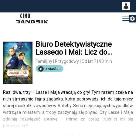
Otwórz 
0
Gł
<
'
0,00
PLN
Biuro Detektywistyczne
Lassego i Mai: Licz do
14
53
czterech
Familijny | Przygodowy | Od lat 7 | 90 min
zwiastun
Raz, dwa, trzy – Lasse i Maja wracają do gry! Tym razem czeka na
nich strrrasznie fajna zagadka, która poprowadzi ich do tajemnicy
starej maskotki zawodów w Valleby. Seria niepokojących wypadków
wstrząsa miastem, a tropy zaczynają się plątać. Czy Lasse i Maja
zdołają rozwiązać sprawę – mimo że coraz trudniej im się
porozumieć?