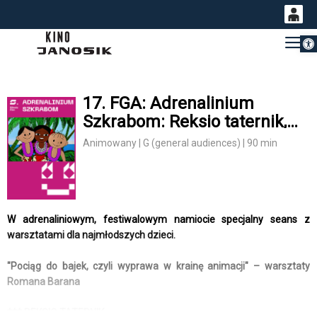
Otwórz 
0
Gł
<
'
0,00
PLN
17. FGA: Adrenalinium
Szkrabom: Reksio taternik,
14
53
Na tropach bengalskiego
Animowany | G (general audiences) | 90 min
tygrysa, Przygoda w lesie +
warsztaty
W adrenaliniowym, festiwalowym namiocie specjalny seans z
warsztatami dla najmłodszych dzieci.
"Pociąg do bajek, czyli wyprawa w krainę animacji" – warsztaty
Romana Barana
*** REKSIO TATERNIK