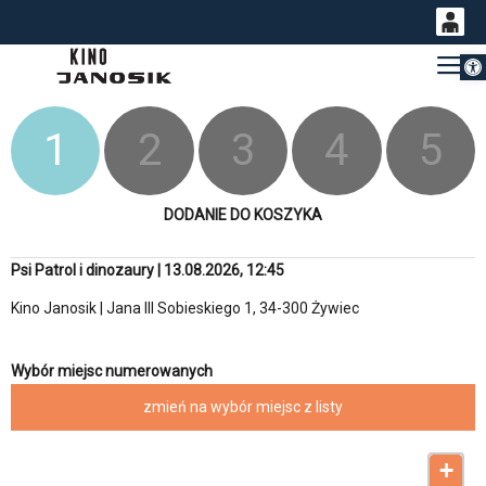
Otwórz 
0
Gł
<
'
0,00
PLN
1
2
3
4
5
14
53
DODANIE DO KOSZYKA
Psi Patrol i dinozaury | 13.08.2026, 12:45
Kino Janosik | Jana III Sobieskiego 1, 34-300 Żywiec
Wybór miejsc numerowanych
zmień na wybór miejsc z listy
+