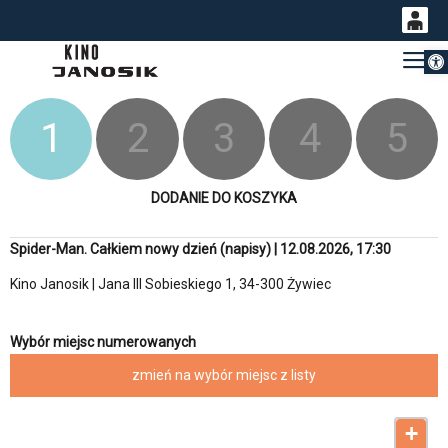
Otwórz 
0
Gł
<
'
0,00
PLN
1
2
3
4
5
14
53
DODANIE DO KOSZYKA
Spider-Man. Całkiem nowy dzień (napisy) | 12.08.2026, 17:30
Kino Janosik | Jana III Sobieskiego 1, 34-300 Żywiec
Wybór miejsc numerowanych
zmień na wybór miejsc z listy
+