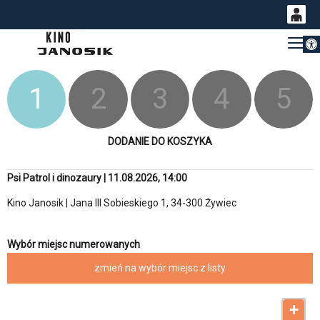
Otwórz 
0
Gł
<
'
0,00
PLN
1
2
3
4
5
14
48
DODANIE DO KOSZYKA
Psi Patrol i dinozaury | 11.08.2026, 14:00
Kino Janosik | Jana III Sobieskiego 1, 34-300 Żywiec
Wybór miejsc numerowanych
zmień na wybór miejsc z listy
+