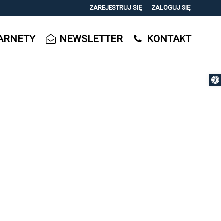
ZAREJESTRUJ SIĘ
ZALOGUJ SIĘ
0
ARNETY
NEWSLETTER
KONTAKT
0,00
PLN
Otwórz 
14