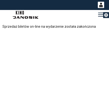
Otwórz 
0
Gł
<
'
0,00
Sprzedaż biletów on-line na wydarzenie została zakończona
PLN
14
54