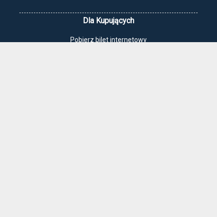
Dla Kupujących
Pobierz bilet internetowy
Komunikaty, zmiany
Newsletter
Kontakt
Regulamin zakupów internetowych
Polityka cookies
Jak dojechać