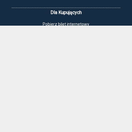
Dla Kupujących
Pobierz bilet internetowy
Komunikaty, zmiany
Newsletter
Kontakt
Regulamin zakupów internetowych
Polityka cookies
Jak dojechać