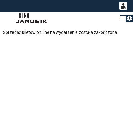
Otwórz 
0
Gł
<
'
0,00
Sprzedaż biletów on-line na wydarzenie została zakończona
PLN
14
54