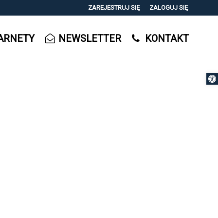
ZAREJESTRUJ SIĘ
ZALOGUJ SIĘ
0
ARNETY
NEWSLETTER
KONTAKT
0,00
PLN
Otwórz 
14