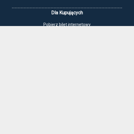
Dla Kupujących
Pobierz bilet internetowy
Komunikaty, zmiany
Newsletter
Kontakt
Regulamin zakupów internetowych
Polityka cookies
Jak dojechać