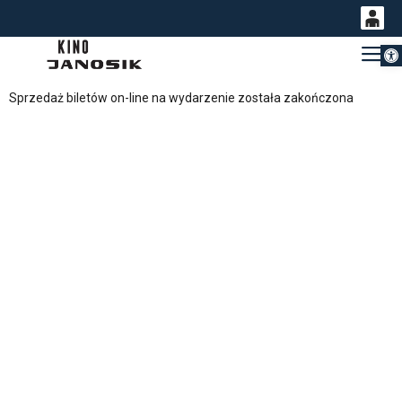
Otwórz 
0
Gł
<
'
0,00
Sprzedaż biletów on-line na wydarzenie została zakończona
PLN
14
53