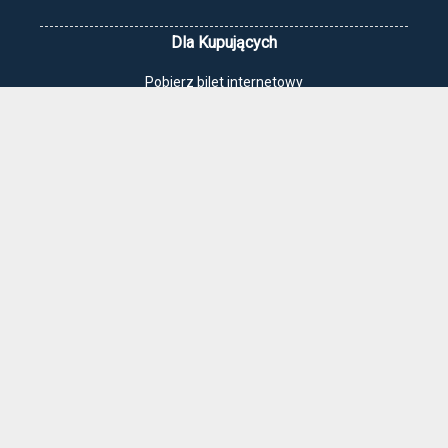
Dla Kupujących
Pobierz bilet internetowy
Komunikaty, zmiany
Newsletter
Kontakt
Regulamin zakupów internetowych
Polityka cookies
Jak dojechać