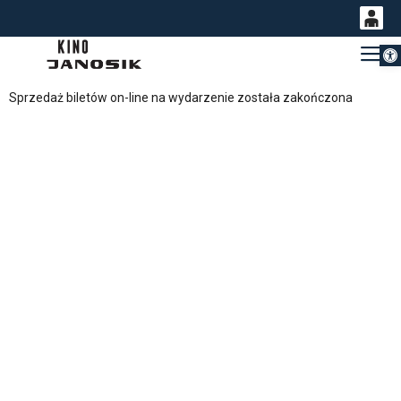
Otwórz 
0
Gł
<
'
0,00
Sprzedaż biletów on-line na wydarzenie została zakończona
PLN
14
54