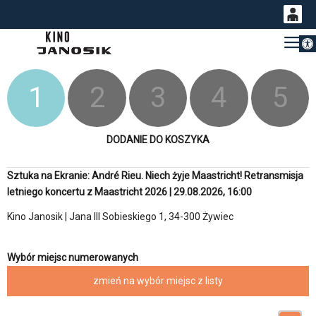
Otwórz 
0
Gł
<
'
0,00
PLN
1
2
3
4
5
14
52
DODANIE DO KOSZYKA
Sztuka na Ekranie: André Rieu. Niech żyje Maastricht! Retransmisja
letniego koncertu z Maastricht 2026 | 29.08.2026, 16:00
Kino Janosik | Jana III Sobieskiego 1, 34-300 Żywiec
Wybór miejsc numerowanych
zmień na wybór miejsc z listy