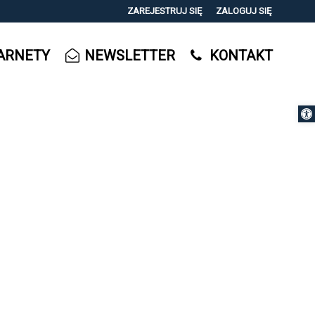
ZAREJESTRUJ SIĘ
ZALOGUJ SIĘ
0
ARNETY
NEWSLETTER
KONTAKT
0,00
PLN
Otwórz 
14