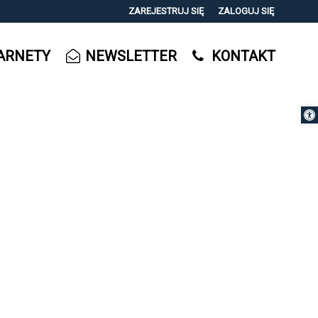
ZAREJESTRUJ SIĘ
ZALOGUJ SIĘ
0
ARNETY
NEWSLETTER
KONTAKT
0,00
PLN
Otwórz 
14