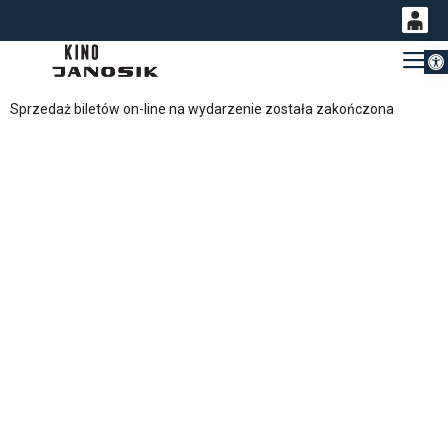
Otwórz 
0
Gł
<
'
0,00
Sprzedaż biletów on-line na wydarzenie została zakończona
PLN
14
54