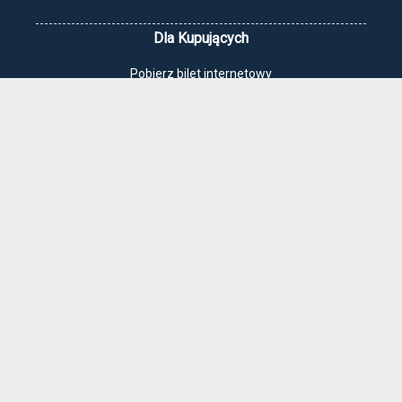
Dla Kupujących
Pobierz bilet internetowy
Komunikaty, zmiany
Newsletter
Kontakt
Regulamin zakupów internetowych
Polityka cookies
Jak dojechać