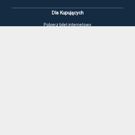
Dla Kupujących
Pobierz bilet internetowy
Komunikaty, zmiany
Newsletter
Kontakt
Regulamin zakupów internetowych
Polityka cookies
Jak dojechać