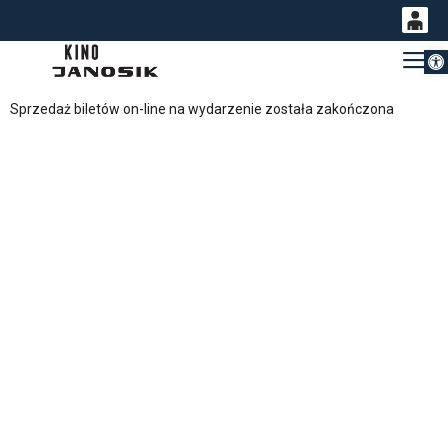
Otwórz 
0
Gł
<
'
0,00
Sprzedaż biletów on-line na wydarzenie została zakończona
PLN
14
54