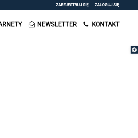
ZAREJESTRUJ SIĘ
ZALOGUJ SIĘ
0
ARNETY
NEWSLETTER
KONTAKT
0,00
PLN
Otwórz 
14