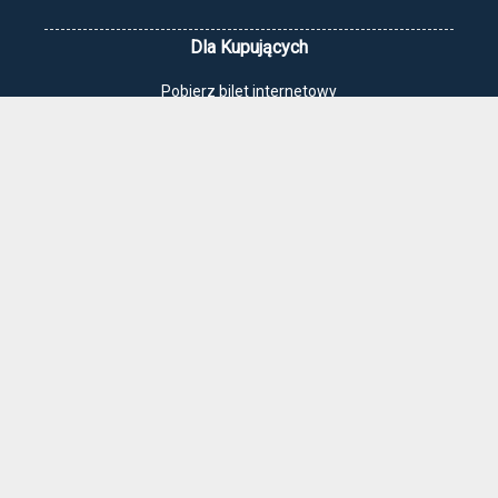
Dla Kupujących
Pobierz bilet internetowy
Komunikaty, zmiany
Newsletter
Kontakt
Regulamin zakupów internetowych
Polityka cookies
Jak dojechać