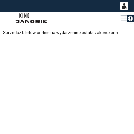
Otwórz 
0
Gł
<
'
0,00
Sprzedaż biletów on-line na wydarzenie została zakończona
PLN
14
53