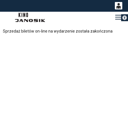
Otwórz 
0
Gł
<
'
0,00
Sprzedaż biletów on-line na wydarzenie została zakończona
PLN
14
53