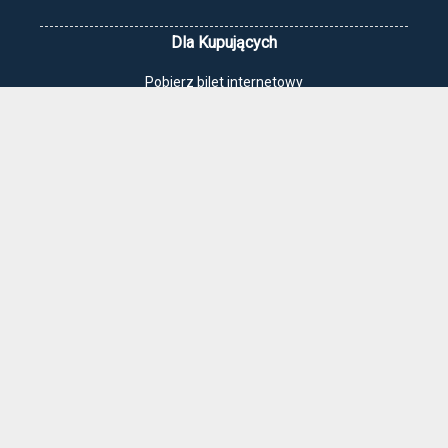
Dla Kupujących
Pobierz bilet internetowy
Komunikaty, zmiany
Newsletter
Kontakt
Regulamin zakupów internetowych
Polityka cookies
Jak dojechać