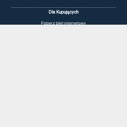
Dla Kupujących
Pobierz bilet internetowy
Komunikaty, zmiany
Newsletter
Kontakt
Regulamin zakupów internetowych
Polityka cookies
Jak dojechać