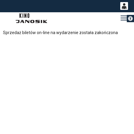
Otwórz 
0
Gł
<
'
0,00
Sprzedaż biletów on-line na wydarzenie została zakończona
PLN
14
54