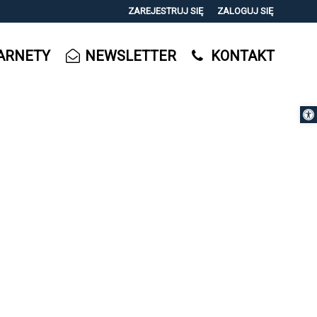
ZAREJESTRUJ SIĘ
ZALOGUJ SIĘ
0
ARNETY
NEWSLETTER
KONTAKT
0,00
PLN
Otwórz 
14