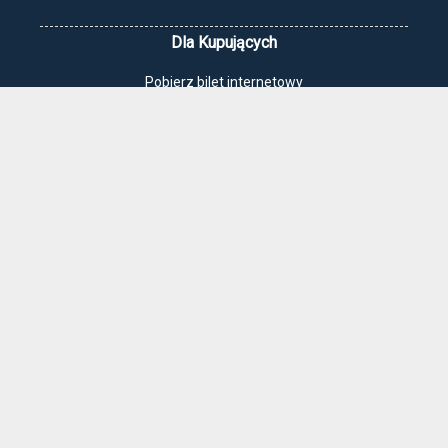
Dla Kupujących
Pobierz bilet internetowy
Komunikaty, zmiany
Newsletter
Kontakt
Regulamin zakupów internetowych
Polityka cookies
Jak dojechać