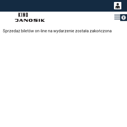
Otwórz 
0
Gł
<
'
0,00
Sprzedaż biletów on-line na wydarzenie została zakończona
PLN
14
53