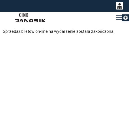
Otwórz 
0
Gł
<
'
0,00
Sprzedaż biletów on-line na wydarzenie została zakończona
PLN
14
54