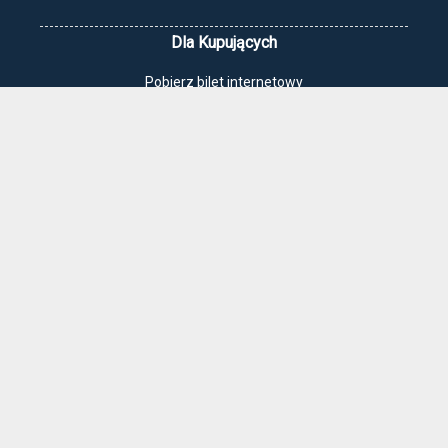
Dla Kupujących
Pobierz bilet internetowy
Komunikaty, zmiany
Newsletter
Kontakt
Regulamin zakupów internetowych
Polityka cookies
Jak dojechać