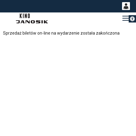
Otwórz 
0
Gł
<
'
0,00
Sprzedaż biletów on-line na wydarzenie została zakończona
PLN
14
54