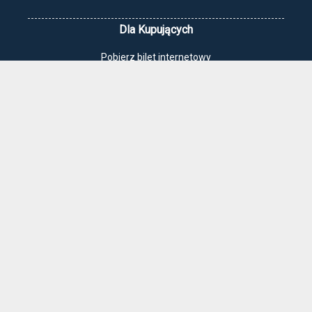
Dla Kupujących
Pobierz bilet internetowy
Komunikaty, zmiany
Newsletter
Kontakt
Regulamin zakupów internetowych
Polityka cookies
Jak dojechać