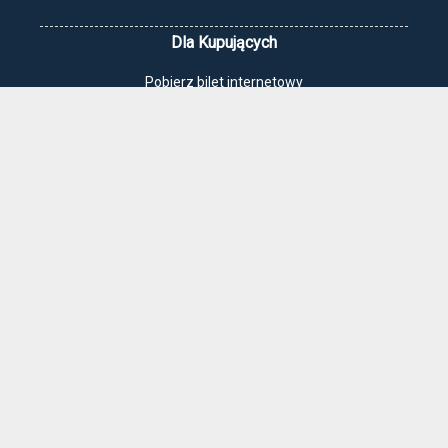
Dla Kupujących
Pobierz bilet internetowy
Komunikaty, zmiany
Newsletter
Kontakt
Regulamin zakupów internetowych
Polityka cookies
Jak dojechać