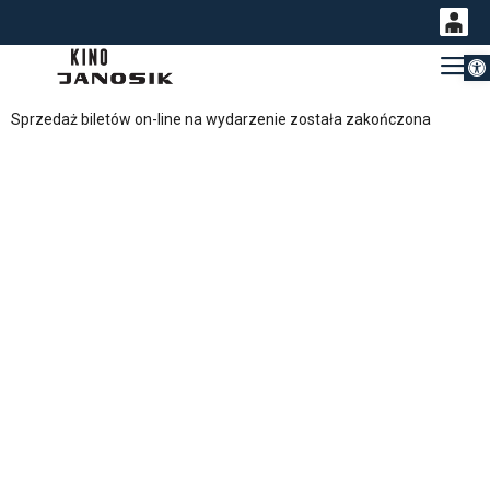
Otwórz 
0
Gł
<
'
0,00
Sprzedaż biletów on-line na wydarzenie została zakończona
PLN
14
53