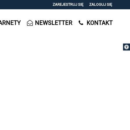
ZAREJESTRUJ SIĘ
ZALOGUJ SIĘ
0
ARNETY
NEWSLETTER
KONTAKT
0,00
PLN
Otwórz 
14