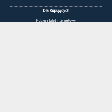
Dla Kupujących
Pobierz bilet internetowy
Komunikaty, zmiany
Newsletter
Kontakt
Regulamin zakupów internetowych
Polityka cookies
Jak dojechać