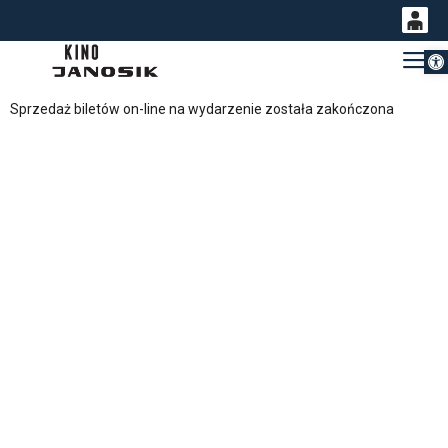
Otwórz 
0
Gł
<
'
0,00
Sprzedaż biletów on-line na wydarzenie została zakończona
PLN
14
53