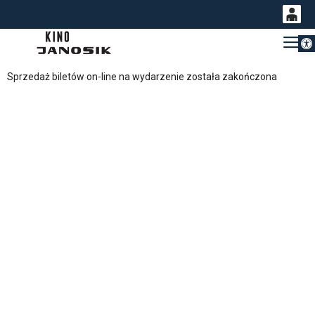
Otwórz 
0
Gł
<
'
0,00
Sprzedaż biletów on-line na wydarzenie została zakończona
PLN
14
54