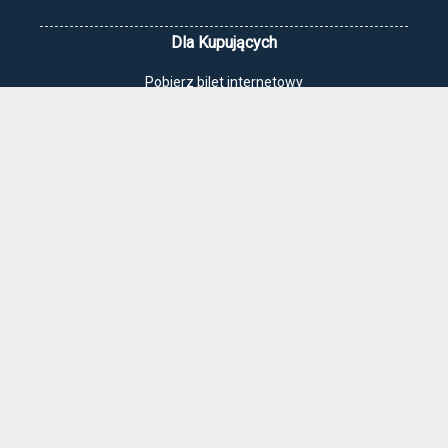
Dla Kupujących
Pobierz bilet internetowy
Komunikaty, zmiany
Newsletter
Kontakt
Regulamin zakupów internetowych
Polityka cookies
Jak dojechać