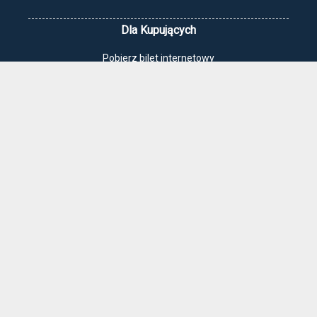
Dla Kupujących
Pobierz bilet internetowy
Komunikaty, zmiany
Newsletter
Kontakt
Regulamin zakupów internetowych
Polityka cookies
Jak dojechać