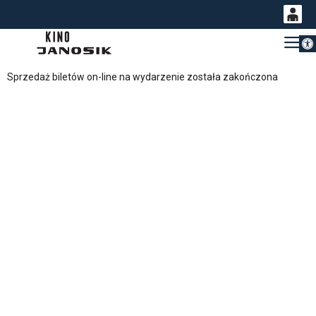
Otwórz 
0
Gł
<
'
0,00
Sprzedaż biletów on-line na wydarzenie została zakończona
PLN
14
49