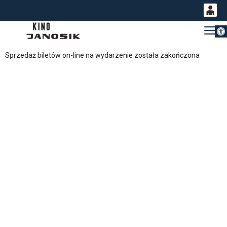
Otwórz 
0
Gł
<
'
0,00
Sprzedaż biletów on-line na wydarzenie została zakończona
PLN
14
51