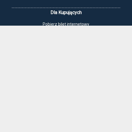
Dla Kupujących
Pobierz bilet internetowy
Komunikaty, zmiany
Newsletter
Kontakt
Regulamin zakupów internetowych
Polityka cookies
Jak dojechać