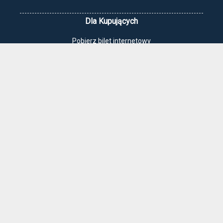
Dla Kupujących
Pobierz bilet internetowy
Komunikaty, zmiany
Newsletter
Kontakt
Regulamin zakupów internetowych
Polityka cookies
Jak dojechać