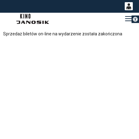
Otwórz 
0
Gł
<
'
0,00
Sprzedaż biletów on-line na wydarzenie została zakończona
PLN
14
54