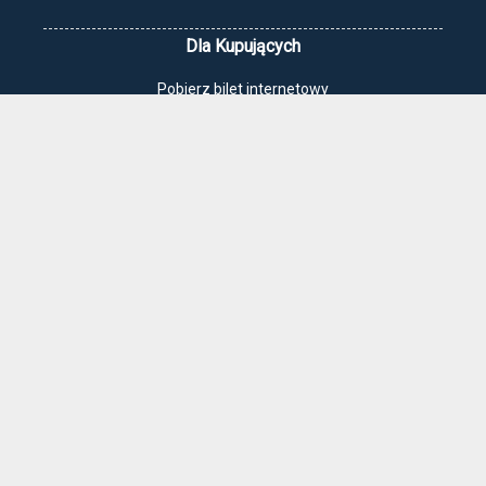
Dla Kupujących
Pobierz bilet internetowy
Komunikaty, zmiany
Newsletter
Kontakt
Regulamin zakupów internetowych
Polityka cookies
Jak dojechać