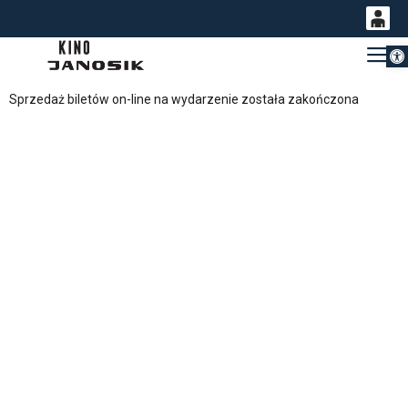
Otwórz 
0
Gł
<
'
0,00
Sprzedaż biletów on-line na wydarzenie została zakończona
PLN
14
54