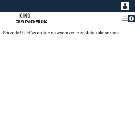
Otwórz 
0
Gł
<
'
0,00
Sprzedaż biletów on-line na wydarzenie została zakończona
PLN
14
53