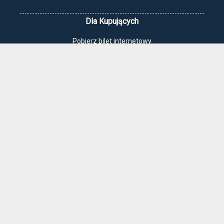
Dla Kupujących
Pobierz bilet internetowy
Komunikaty, zmiany
Newsletter
Kontakt
Regulamin zakupów internetowych
Polityka cookies
Jak dojechać